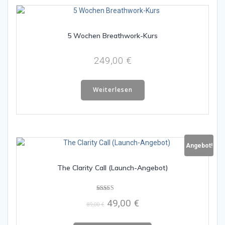
5 Wochen Breathwork-Kurs
249,00
€
Weiterlesen
Angebot!
The Clarity Call (Launch-Angebot)
Bewertet mit
Ursprünglicher
Aktueller
49,00
€
5.00
89,00
€
von 5
Preis
Preis