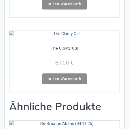
war:
ist:
In den Warenkorb
89,00 €
49,00 €.
The Clarity Call
89,00
€
In den Warenkorb
Ähnliche Produkte