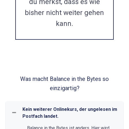
du merkst, dass es wie
bisher nicht weiter gehen
ÄNDER WAS!
kann.
Was macht Balance in the Bytes so
einzigartig?
Kein weiterer Onlinekurs, der ungelesen im
Postfach landet.
Balance in the Bytes ist anders. Hier wird